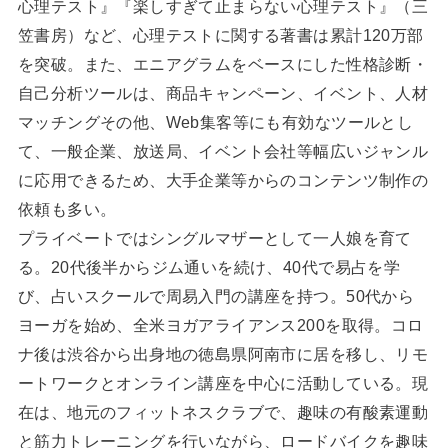
心理テスト』『楽しすぎて止まらない心理テスト』（三
笠書房）など、心理テストに関する著書は累計120万部
を突破。また、エニアグラムをベースにした性格診断・
自己分析ツールは、商品キャンペーン、イベント、人材
マッチングその他、Web集客等にも有効なツールとし
て、一般企業、放送局、イベント会社等幅広いジャンル
に応用できるため、大手企業等からのコンテンツ制作の
依頼も多い。
プライベートではシングルマザーとして一人娘を育て
る。20代後半からジム通いを続け、40代で易占を学
び、占いスクールで周易入門の講座を持つ。50代から
ヨーガを始め、全米ヨガアライアンス200を取得。コロ
ナ後は渋谷から出身地の徳島県阿南市に居を移し、リモ
ートワークとオンライン講座を中心に活動している。現
在は、地元のフィットネスクラブで、趣味の有酸素運動
と筋力トレーニングを行いながら、ロードバイクを趣味