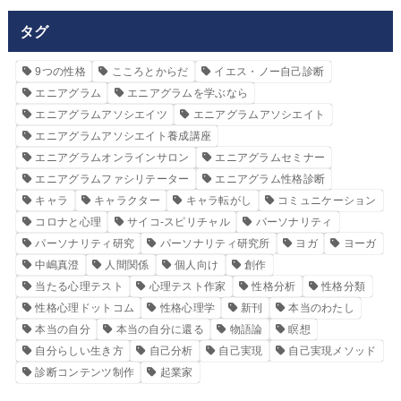
タグ
9つの性格
こころとからだ
イエス・ノー自己診断
エニアグラム
エニアグラムを学ぶなら
エニアグラムアソシエイツ
エニアグラムアソシエイト
エニアグラムアソシエイト養成講座
エニアグラムオンラインサロン
エニアグラムセミナー
エニアグラムファシリテーター
エニアグラム性格診断
キャラ
キャラクター
キャラ転がし
コミュニケーション
コロナと心理
サイコ‐スピリチャル
パーソナリティ
パーソナリティ研究
パーソナリティ研究所
ヨガ
ヨーガ
中嶋真澄
人間関係
個人向け
創作
当たる心理テスト
心理テスト作家
性格分析
性格分類
性格心理ドットコム
性格心理学
新刊
本当のわたし
本当の自分
本当の自分に還る
物語論
瞑想
自分らしい生き方
自己分析
自己実現
自己実現メソッド
診断コンテンツ制作
起業家