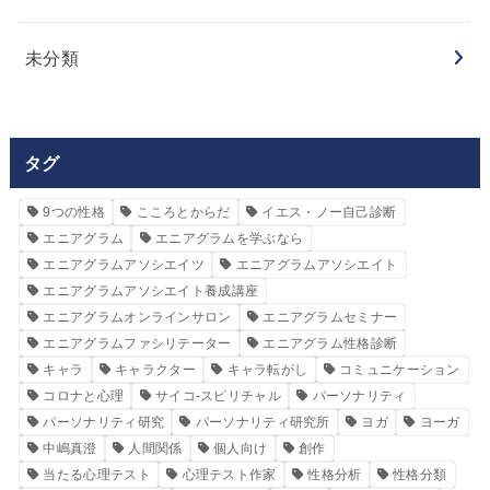
未分類
タグ
9つの性格
こころとからだ
イエス・ノー自己診断
エニアグラム
エニアグラムを学ぶなら
エニアグラムアソシエイツ
エニアグラムアソシエイト
エニアグラムアソシエイト養成講座
エニアグラムオンラインサロン
エニアグラムセミナー
エニアグラムファシリテーター
エニアグラム性格診断
キャラ
キャラクター
キャラ転がし
コミュニケーション
コロナと心理
サイコ‐スピリチャル
パーソナリティ
パーソナリティ研究
パーソナリティ研究所
ヨガ
ヨーガ
中嶋真澄
人間関係
個人向け
創作
当たる心理テスト
心理テスト作家
性格分析
性格分類