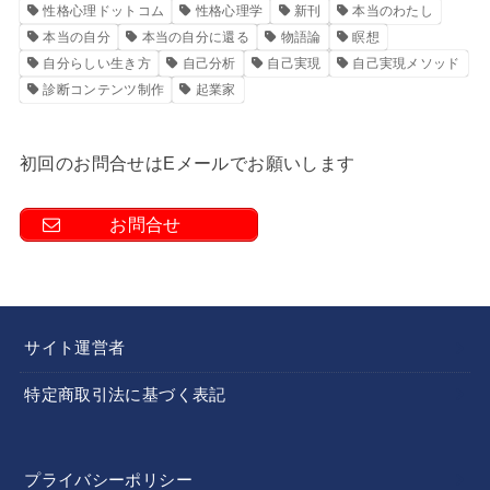
性格心理ドットコム
性格心理学
新刊
本当のわたし
本当の自分
本当の自分に還る
物語論
瞑想
自分らしい生き方
自己分析
自己実現
自己実現メソッド
診断コンテンツ制作
起業家
初回のお問合せはEメールでお願いします
お問合せ
サイト運営者
特定商取引法に基づく表記
プライバシーポリシー