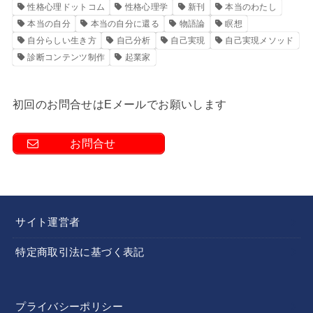
性格心理ドットコム
性格心理学
新刊
本当のわたし
本当の自分
本当の自分に還る
物語論
瞑想
自分らしい生き方
自己分析
自己実現
自己実現メソッド
診断コンテンツ制作
起業家
初回のお問合せはEメールでお願いします
お問合せ
サイト運営者
特定商取引法に基づく表記
プライバシーポリシー