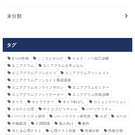
未分類
タグ
9つの性格
こころとからだ
イエス・ノー自己診断
エニアグラム
エニアグラムを学ぶなら
エニアグラムアソシエイツ
エニアグラムアソシエイト
エニアグラムアソシエイト養成講座
エニアグラムオンラインサロン
エニアグラムセミナー
エニアグラムファシリテーター
エニアグラム性格診断
キャラ
キャラクター
キャラ転がし
コミュニケーション
コロナと心理
サイコ‐スピリチャル
パーソナリティ
パーソナリティ研究
パーソナリティ研究所
ヨガ
ヨーガ
中嶋真澄
人間関係
個人向け
創作
当たる心理テスト
心理テスト作家
性格分析
性格分類